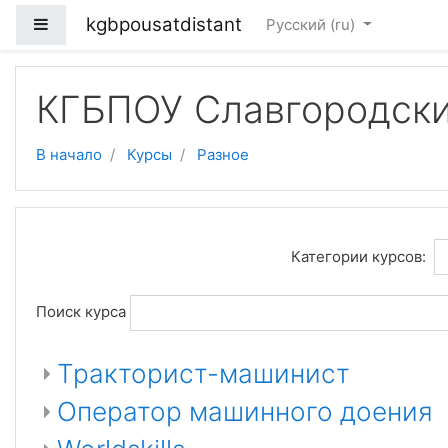
Перейти к основному содержанию
kgbpousatdistant
Боковая панель
Русский ‎(ru)‎
КГБПОУ Славгородски
В начало
Курсы
Разное
Категории курсов:
Поиск курса
Тракторист-машинист
Оператор машинного доения