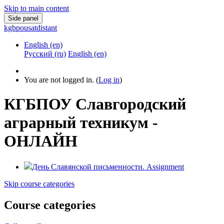
Skip to main content
Side panel
kgbpousatdistant
English ‎(en)‎
Русский ‎(ru)‎
English ‎(en)‎
You are not logged in. (
Log in
)
КГБПОУ Славгородский
аграрный техникум -
ОНЛАЙН
День Славянской письменности.
Assignment
Skip course categories
Course categories